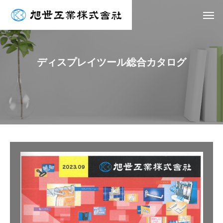
デ
ィ
ス
プ
レ
イ
ツ
ー
ル
総
合
カ
タ
ロ
グ