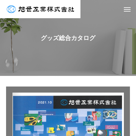
グ
ッ
ズ
総
合
カ
タ
ロ
グ