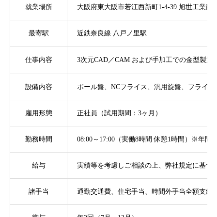
就業場所
大阪府東大阪市若江西新町1-4-39 旭世工業
最寄駅
近鉄奈良線 八戸ノ里駅
仕事内容
3次元CAD／CAM および手加工での金型製造
設備内容
ボール盤、NCフライス、汎用旋盤、フライス盤
雇用形態
正社員（試用期間：3ヶ月）
勤務時間
08:00～17:00（実働8時間 休憩1時間）※
給与
実績等を考慮しご相談の上、弊社規定に基づ
諸手当
通勤交通費、住宅手当、時間外手当全額支給